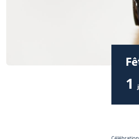
Fê
1
Célébration