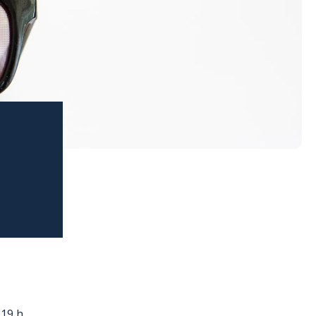
19 h.